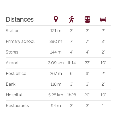
Distances
Station
121 m
3'
3'
2'
Primary school
390 m
7'
7'
2'
Stores
144 m
4'
4'
2'
Airport
3.09 km
1h14
23'
10'
Post office
267 m
6'
6'
2'
Bank
118 m
3'
3'
2'
Hospital
5.28 km
1h28
20'
10'
Restaurants
94 m
3'
3'
1'