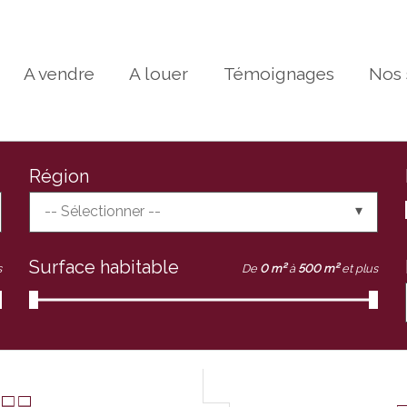
A vendre
A louer
Témoignages
Nos 
Région
-- Sélectionner --
Surface habitable
s
De
0 m²
à
500 m²
et plus