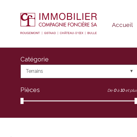
Accueil
Catégorie
Terrains
Pièces
De
0
à
10
et plu