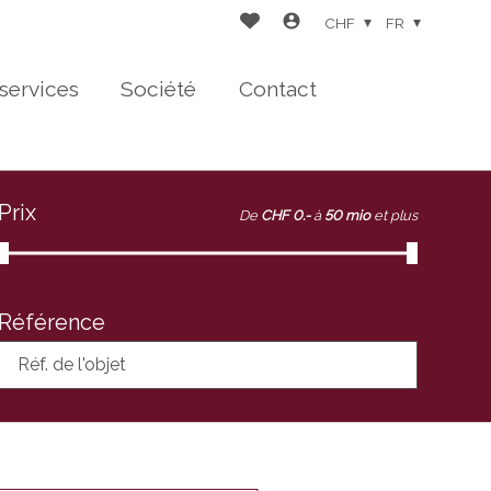
CHF
FR
services
Société
Contact
Prix
De
CHF 0.-
à
50 mio
et plus
Référence
Réf. de l'objet