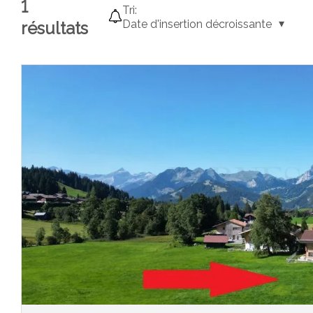
1
Tri:
Date d'insertion décroissante
résultats