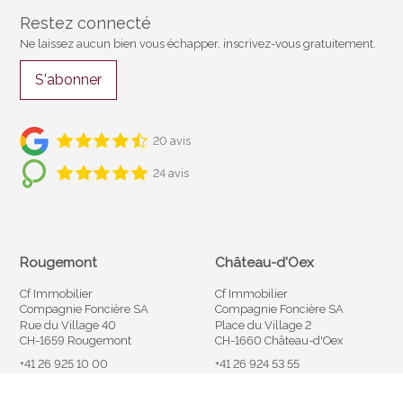
Restez connecté
Ne laissez aucun bien vous échapper, inscrivez-vous gratuitement.
S'abonner
20 avis
24 avis
Rougemont
Château-d'Oex
Cf Immobilier
Cf Immobilier
Compagnie Foncière SA
Compagnie Foncière SA
Rue du Village 40
Place du Village 2
CH-1659 Rougemont
CH-1660 Château-d'Oex
+41 26 925 10 00
+41 26 924 53 55
info@cfimmobilier.ch
info@cfimmobilier.ch