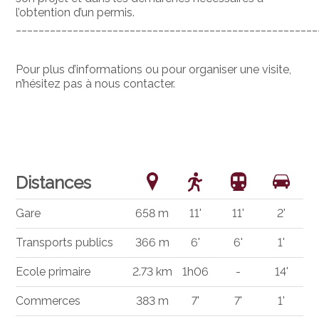
l’obtention d’un permis.
_____________________________________________________
Pour plus d’informations ou pour organiser une visite,
n’hésitez pas à nous contacter.
Distances
Gare
658 m
11'
11'
2'
Transports publics
366 m
6'
6'
1'
Ecole primaire
2.73 km
1h06
-
14'
Commerces
383 m
7'
7'
1'