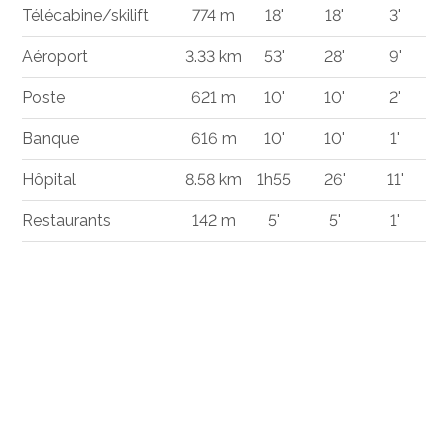
Télécabine/skilift
774 m
18'
18'
3'
Aéroport
3.33 km
53'
28'
9'
Poste
621 m
10'
10'
2'
Banque
616 m
10'
10'
1'
Hôpital
8.58 km
1h55
26'
11'
Restaurants
142 m
5'
5'
1'