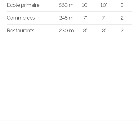
Ecole primaire
563 m
10'
10'
3'
Commerces
245 m
7'
7'
2'
Restaurants
230 m
8'
8'
2'