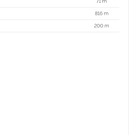
71 m
816 m
200 m