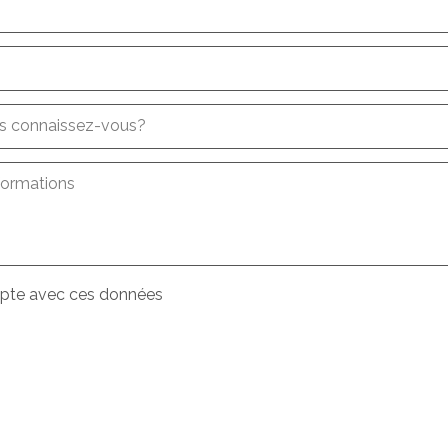
 connaissez-vous?
formations
pte avec ces données
s
conditions
concernant le traitement des données
*