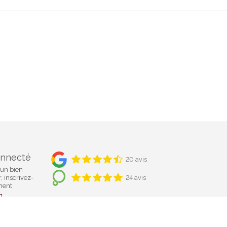
onnecté
20 avis
cun bien
 inscrivez-
24 avis
ment.