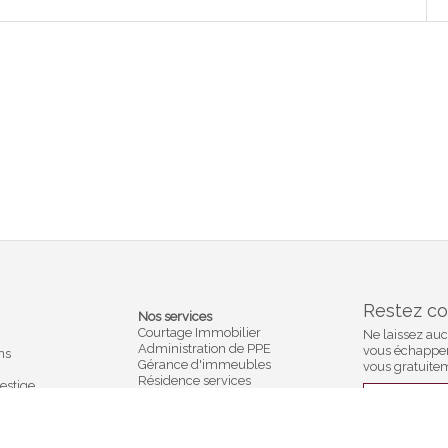
Restez c
Nos services
Courtage Immobilier
Ne laissez au
Administration de PPE
vous échapper,
ns
Gérance d'immeubles
vous gratuite
Résidence services
estige
Locations de vacances
S'abonner
Assurances
Estimations et expertises