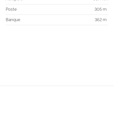
Poste
305 m
Banque
362 m