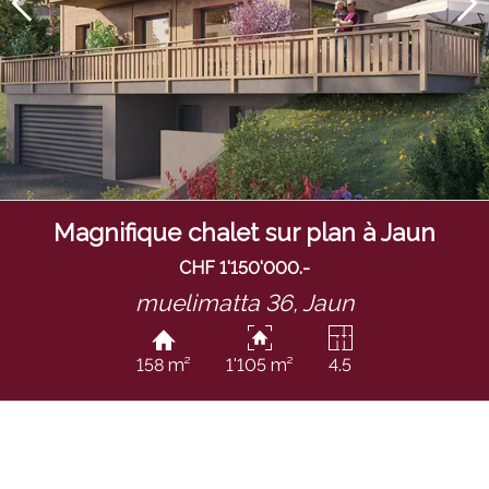
Magnifique chalet sur plan à Jaun
CHF 1'150'000.-
muelimatta 36,
Jaun
158 m²
1'105 m²
4.5