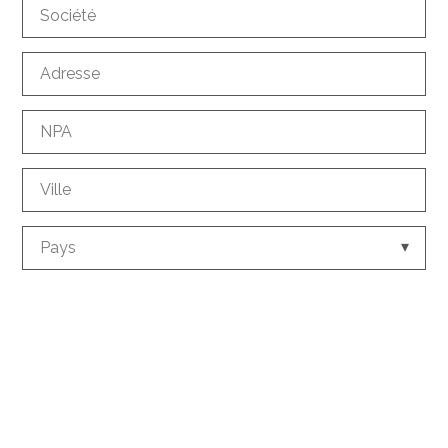
Société
Adresse
NPA
Ville
Pays
Téléphone
*
E-mail
*
Comment nous connaissez-vous?