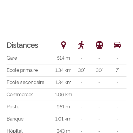
Distances
Gare
514 m
-
-
-
Ecole primaire
1.34 km
30'
30'
7'
Ecole secondaire
1.34 km
-
-
-
Commerces
1.06 km
-
-
-
Poste
951 m
-
-
-
Banque
1.01 km
-
-
-
Hôpital
343 m
-
-
-