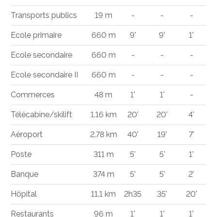
Transports publics
19 m
-
-
-
Ecole primaire
660 m
9'
9'
1'
Ecole secondaire
660 m
-
-
-
Ecole secondaire II
660 m
-
-
-
Commerces
48 m
1'
1'
-
Télécabine/skilift
1.16 km
20'
20'
4'
Aéroport
2.78 km
40'
19'
7'
Poste
311 m
5'
5'
1'
Banque
374 m
5'
5'
2'
Hôpital
11.1 km
2h35
35'
20'
Restaurants
96 m
1'
1'
1'