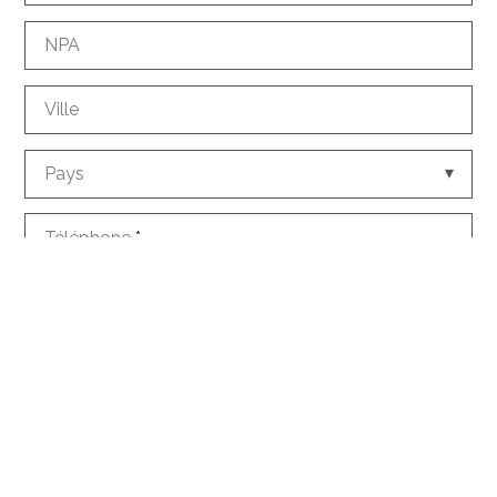
NPA
Ville
Pays
Téléphone
*
E-mail
*
Comment nous connaissez-vous?
Demande d'informations