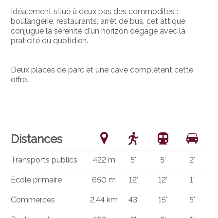
Idéalement situé à deux pas des commodités :
boulangerie, restaurants, arrêt de bus, cet attique
conjugue la sérénité d'un horizon dégagé avec la
praticité du quotidien.
Deux places de parc et une cave complètent cette
offre.
Distances
Transports publics
422 m
5'
5'
2'
Ecole primaire
650 m
12'
12'
1'
Commerces
2.44 km
43'
15'
5'