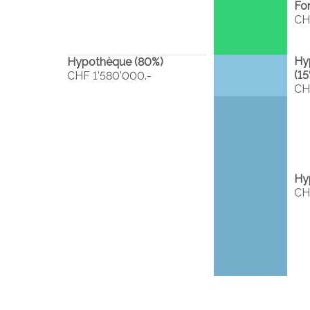
Fo
CH
Hy
Hypothèque (
80
%)
(
15
CHF 1'580'000.-
CH
Hy
CH