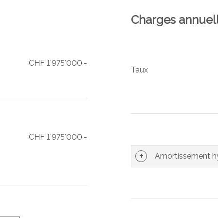
Charges annuel
CHF 1'975'000.-
Taux
CHF 1'975'000.-
Amortissement hy