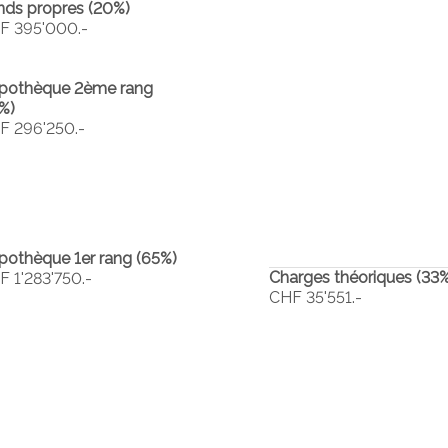
nds propres (
20
%)
F 395'000.-
pothèque 2ème rang
%)
F 296'250.-
pothèque 1er rang (
65
%)
Charges théoriques (
33
%
F 1'283'750.-
CHF 35'551.-