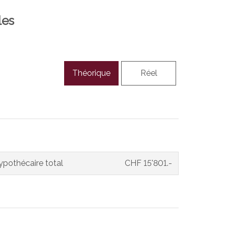
les
Théorique
Réel
pothécaire total
CHF 15'801.-