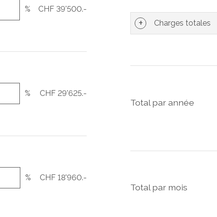
%
CHF 39'500.-
Charges totales
%
CHF 29'625.-
Total par année
%
CHF 18'960.-
Total par mois