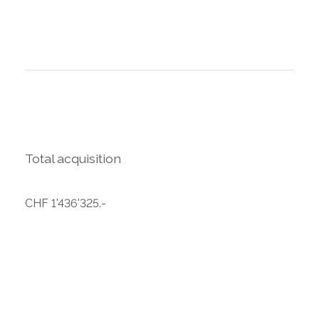
Total acquisition
CHF 1'436'325.-